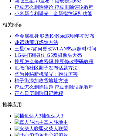
新版三星A9发布：搭载骁龙652
挖豆怎么删除评论 挖豆删除评论教程
小米新专利曝光：全新指纹识别功能
相关阅读
全金属机身 联想K4Note或明年初发布
趣运动预订场馆方法
三星On7如何更改WLAN热点超时时间
LG要打翻身仗 G5双摄像头大亮
挖豆怎么修改密码 挖豆修改密码教程
汇微商社区圈子发布话题方法
华为神秘新机曝光：跑分厉害
柚子街添加收货地址方法
挖豆怎么删除话题 挖豆删除话题教程
正点日历删除日记教程
推荐应用
捕鱼达人3
真人斗地主
火柴人联盟
开心消消乐