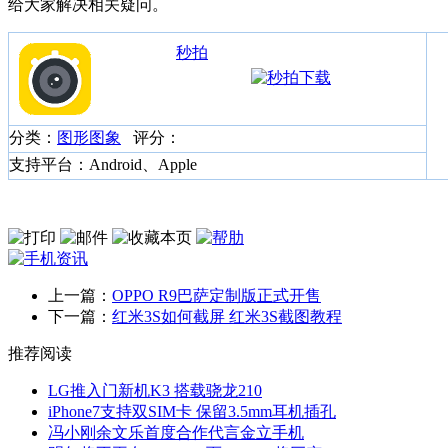
给大家解决相关疑问。
秒拍
分类：
图形图象
评分：
支持平台：Android、Apple
上一篇：
OPPO R9巴萨定制版正式开售
下一篇：
红米3S如何截屏 红米3S截图教程
推荐阅读
LG推入门新机K3 搭载骁龙210
iPhone7支持双SIM卡 保留3.5mm耳机插孔
冯小刚余文乐首度合作代言金立手机