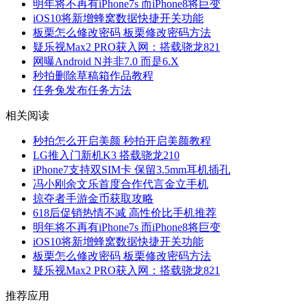
明年将不再有iPhone7s 而iPhone8将巨变
iOS10将新增蜂窝数据快捷开关功能
板栗怎么修改密码 板栗修改密码方法
疑乐视Max2 PRO获入网：搭载骁龙821
网曝Android N并非7.0 而是6.X
秒拍删除草稿箱作品教程
任务兔发布任务方法
相关阅读
秒拍怎么开启美颜 秒拍开启美颜教程
LG推入门新机K3 搭载骁龙210
iPhone7支持双SIM卡 保留3.5mm耳机插孔
冯小刚余文乐首度合作代言金立手机
掠夺者手游金币获取攻略
618后促销热情不减 高性价比手机推荐
明年将不再有iPhone7s 而iPhone8将巨变
iOS10将新增蜂窝数据快捷开关功能
板栗怎么修改密码 板栗修改密码方法
疑乐视Max2 PRO获入网：搭载骁龙821
推荐应用