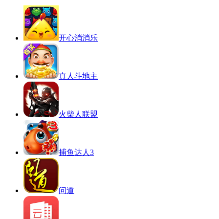
开心消消乐
真人斗地主
火柴人联盟
捕鱼达人3
问道