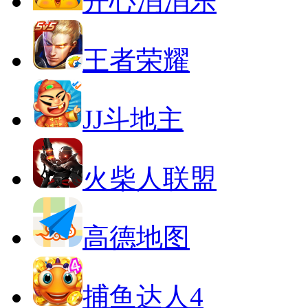
开心消消乐
王者荣耀
JJ斗地主
火柴人联盟
高德地图
捕鱼达人4