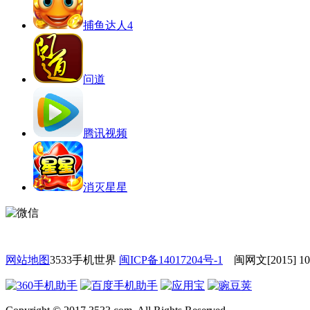
捕鱼达人4
问道
腾讯视频
消灭星星
网站地图
3533手机世界
闽ICP备14017204号-1
闽网文[2015] 10