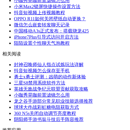
小咖秀晃咖前置滤镜怎么用
小米Max2锁屏快捷操作设置方法
抖音短视频上传视频教程
OPPO R11如何关闭壁纸自动更换？
微信怎么嵌套转发聊天记录
中国移动A3s正式发布：搭载骁龙425
iPhone7Plus引导式访问开启方法
陌陌设置个性聊天气泡教程
相关阅读
封神召唤师仙人指点试炼玩法详解
抖音短视频怎么保存至手机
勇士x勇士评测：凶萌的动作新体验
三星S8禁用系统软件方法
英雄无敌战争纪元联盟贡献获取攻略
小咖秀晃咖前置滤镜怎么用
龙之谷手游部分常见职业技能选择推荐
球球大作战彩虹糖电阻获取方式
360 N5s关闭自动调节亮度教程
阴阳师手游书翁斗技后手阵容推荐