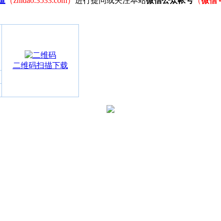
道
（zhidao.3533.com）
进行提问或关注本站
微信公众帐号
（
微信
二维码扫描下载