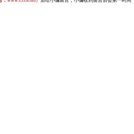
号：
www3533com）
后给小编留言，小编收到留言后会第一时间