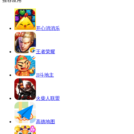
推荐应用
开心消消乐
王者荣耀
JJ斗地主
火柴人联盟
高德地图