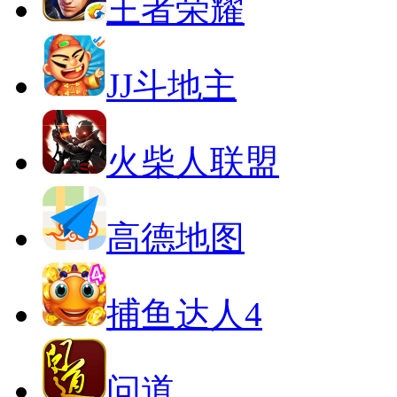
王者荣耀
JJ斗地主
火柴人联盟
高德地图
捕鱼达人4
问道