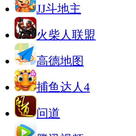
JJ斗地主
火柴人联盟
高德地图
捕鱼达人4
问道