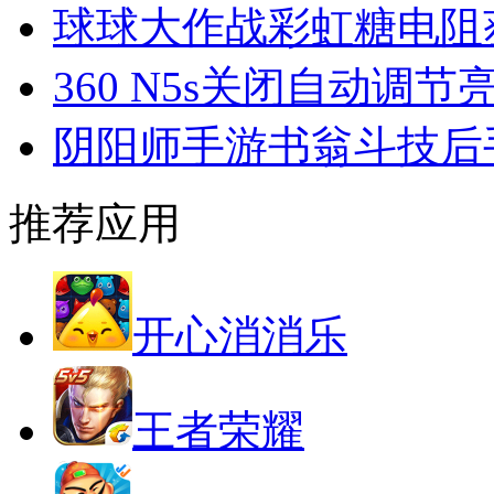
球球大作战彩虹糖电阻
360 N5s关闭自动调节
阴阳师手游书翁斗技后
推荐应用
开心消消乐
王者荣耀