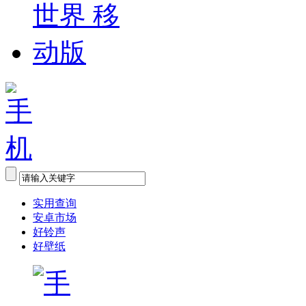
实用查询
安卓市场
好铃声
好壁纸