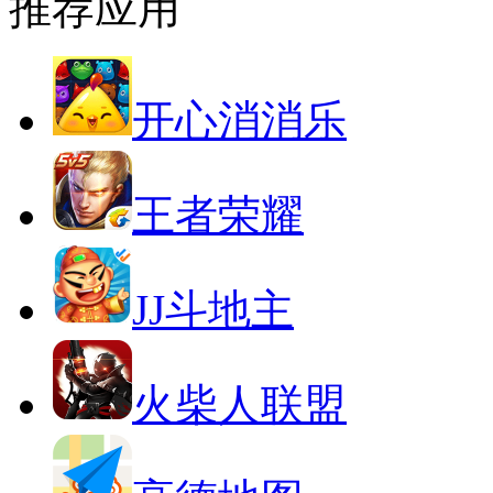
推荐应用
开心消消乐
王者荣耀
JJ斗地主
火柴人联盟