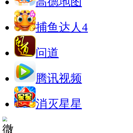
高德地图
捕鱼达人4
问道
腾讯视频
消灭星星