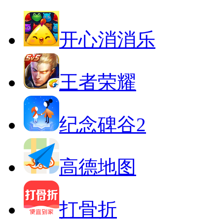
开心消消乐
王者荣耀
纪念碑谷2
高德地图
打骨折