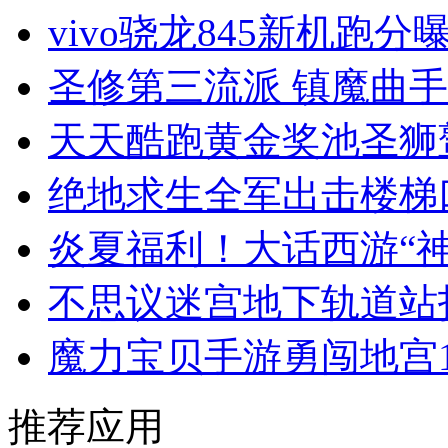
vivo骁龙845新机跑分
圣修第三流派 镇魔曲
天天酷跑黄金奖池圣狮
绝地求生全军出击楼梯
炎夏福利！大话西游“
不思议迷宫地下轨道站
魔力宝贝手游勇闯地宫1
推荐应用