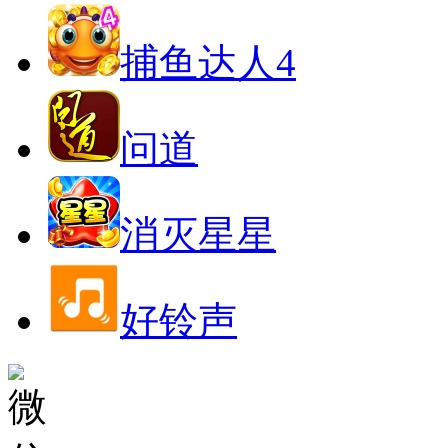
捕鱼达人4
问道
消灭星星
好铃声