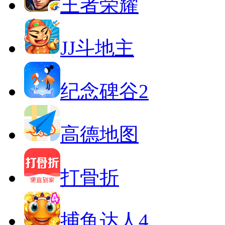
王者荣耀
JJ斗地主
纪念碑谷2
高德地图
打骨折
捕鱼达人4