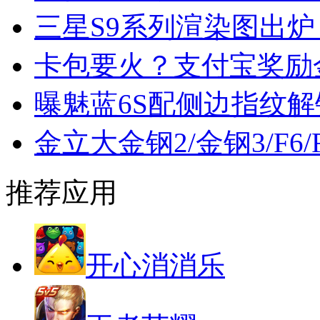
三星S9系列渲染图出炉：
卡包要火？支付宝奖励金
曝魅蓝6S配侧边指纹解锁
金立大金钢2/金钢3/F6
推荐应用
开心消消乐