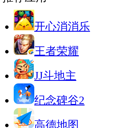
开心消消乐
王者荣耀
JJ斗地主
纪念碑谷2
高德地图