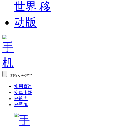
实用查询
安卓市场
好铃声
好壁纸