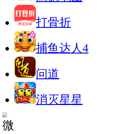
打骨折
捕鱼达人4
问道
消灭星星