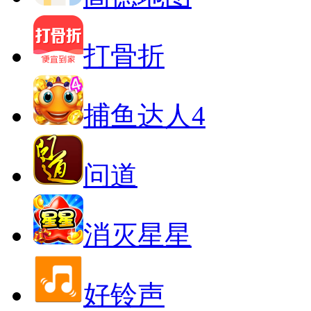
打骨折
捕鱼达人4
问道
消灭星星
好铃声