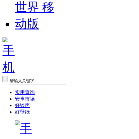
实用查询
安卓市场
好铃声
好壁纸