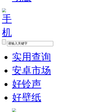
实用查询
安卓市场
好铃声
好壁纸