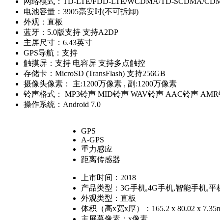
网络模式：
TD-LTE/FDD-LTE/WCDMA/TD-SCDMA/CD
电池容量：
3905毫安时(不可拆卸)
外观：
直板
蓝牙：
5.0版支持 支持A2DP
主屏尺寸：
6.43英寸
GPS导航：
支持
触摸屏：
支持 电容屏 支持多点触控
存储卡：
MicroSD (TransFlash) 支持256GB
摄像头像素：
主:1200万像素 , 副:1200万像素
铃声格式：
MP3铃声 MID铃声 WAV铃声 AAC铃声 AM
操作系统：
Android 7.0
GPS
A-GPS
重力感应
距离传感器
上市时间：
2018
产品类型：
3G手机,4G手机,智能手机,
外观类型：
直板
体积（高x宽x厚）：
165.2 x 80.02 x 7.3
主屏幕像素：
x像素