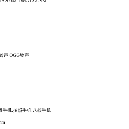
MA2000/CDMA1X/GSM
R铃声 OGG铃声
平板手机,拍照手机,八核手机
5mm