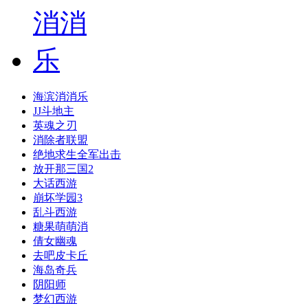
海滨消消乐
JJ斗地主
英魂之刃
消除者联盟
绝地求生全军出击
放开那三国2
大话西游
崩坏学园3
乱斗西游
糖果萌萌消
倩女幽魂
去吧皮卡丘
海岛奇兵
阴阳师
梦幻西游