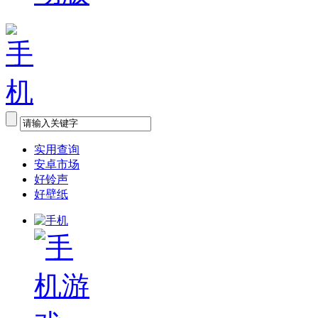
实用查询
安卓市场
好铃声
好壁纸