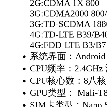
2G:CDMA 1X 800
3G:CDMA2000 800/
3G:TD-SCDMA 1880
4G:TD-LTE B39/B4
4G:FDD-LTE B3/B7
系统界面：
Android
CPU频率：
2.4GHz 
CPU核心数：
8八核
GPU类型：
Mali-T
SIM卡类型：
Nano