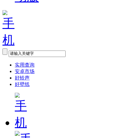
实用查询
安卓市场
好铃声
好壁纸