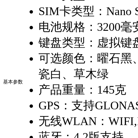
SIM卡类型：
Nano
电池规格：
3200
键盘类型：
虚拟键
可选颜色：
曜石黑
瓷白、草木绿
基本参数
产品重量：
145克
GPS：
支持GLONA
无线WLAN：
WIFI,
蓝牙：
4.2版支持