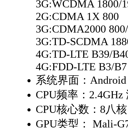
3G:WCDMA 1800/19
2G:CDMA 1X 800
3G:CDMA2000 800/
3G:TD-SCDMA 1880
4G:TD-LTE B39/B4
4G:FDD-LTE B3/B7
系统界面：
Android
CPU频率：
2.4GHz 
CPU核心数：
8八核
GPU类型：
Mali-G