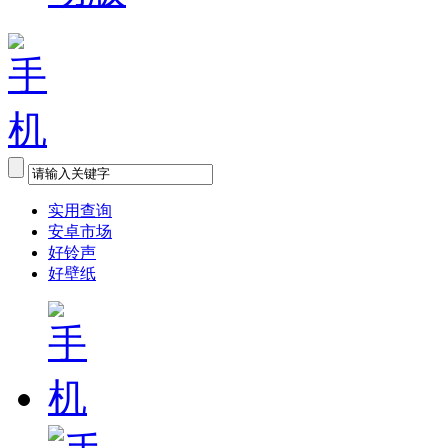
实用查询
安卓市场
好铃声
好壁纸