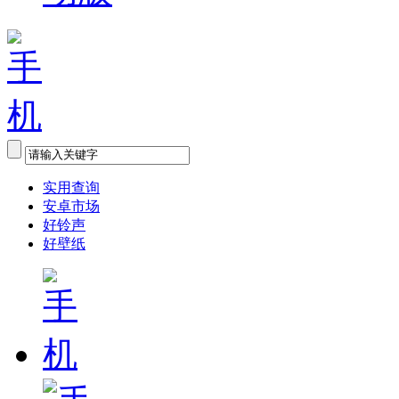
实用查询
安卓市场
好铃声
好壁纸