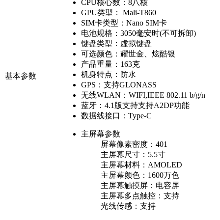
CPU核心数：
8八核
GPU类型：
Mali-T860
SIM卡类型：
Nano SIM卡
电池规格：
3050毫安时(不可拆卸)
键盘类型：
虚拟键盘
可选颜色：
耀世金、炫酷银
产品重量：
163克
机身特点：
防水
基本参数
GPS：
支持GLONASS
无线WLAN：
WIFI,IEEE 802.11 b/g/n
蓝牙：
4.1版支持支持A2DP功能
数据线接口：
Type-C
主屏幕参数
屏幕像素密度：
401
主屏幕尺寸：
5.5寸
主屏幕材料：
AMOLED
主屏幕颜色：
1600万色
主屏幕触摸屏：
电容屏
主屏幕多点触控：
支持
光线传感：
支持