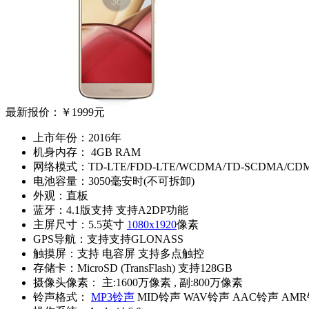
最新报价：
￥1999元
上市年份：
2016年
机身内存：
4GB RAM
网络模式：
TD-LTE/FDD-LTE/WCDMA/TD-SCDMA/CD
电池容量：
3050毫安时(不可拆卸)
外观：
直板
蓝牙：
4.1版支持 支持A2DP功能
主屏尺寸：
5.5英寸
1080x1920
像素
GPS导航：
支持支持GLONASS
触摸屏：
支持 电容屏 支持多点触控
存储卡：
MicroSD (TransFlash) 支持128GB
摄像头像素：
主:1600万像素 , 副:800万像素
铃声格式：
MP3铃声
MID铃声 WAV铃声 AAC铃声 AM