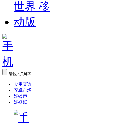
实用查询
安卓市场
好铃声
好壁纸