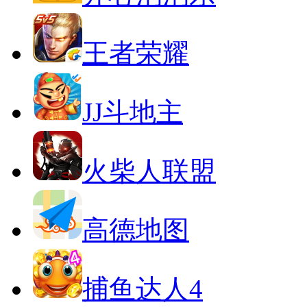
王者荣耀
JJ斗地主
火柴人联盟
高德地图
捕鱼达人4