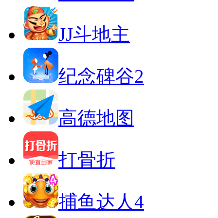
JJ斗地主
纪念碑谷2
高德地图
打骨折
捕鱼达人4