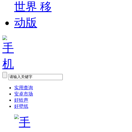
实用查询
安卓市场
好铃声
好壁纸