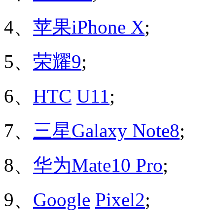
4、
苹果
iPhone X
;
5、
荣耀9
;
6、
HTC
U11
;
7、
三星
Galaxy Note8
;
8、
华为
Mate10 Pro
;
9、
Google
Pixel2
;