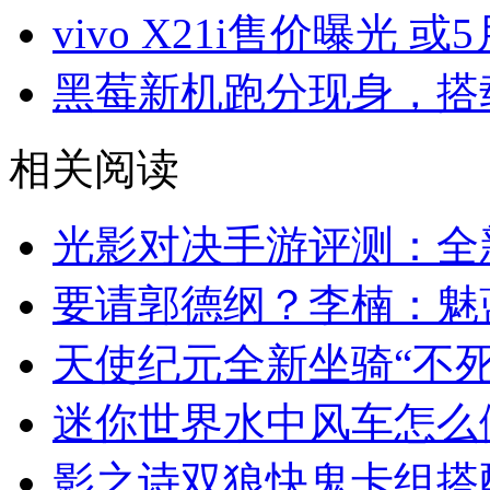
vivo X21i售价曝光 或
黑莓新机跑分现身，搭载
相关阅读
光影对决手游评测：全
要请郭德纲？李楠：魅
天使纪元全新坐骑“不死
迷你世界水中风车怎么
影之诗双狼快鬼卡组搭