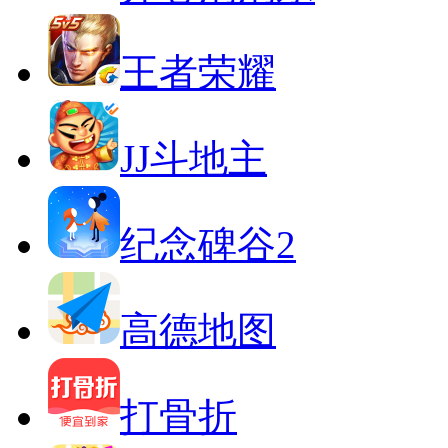
王者荣耀
JJ斗地主
纪念碑谷2
高德地图
打骨折