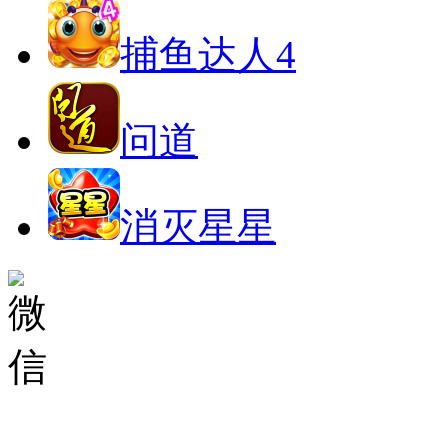
捕鱼达人4
问道
消灭星星