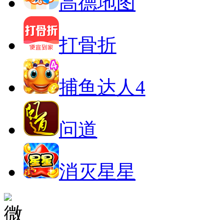
高德地图
打骨折
捕鱼达人4
问道
消灭星星