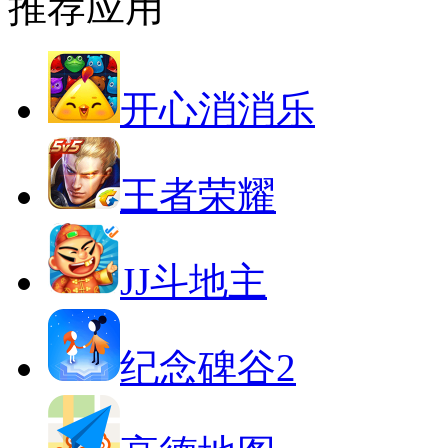
推荐应用
开心消消乐
王者荣耀
JJ斗地主
纪念碑谷2