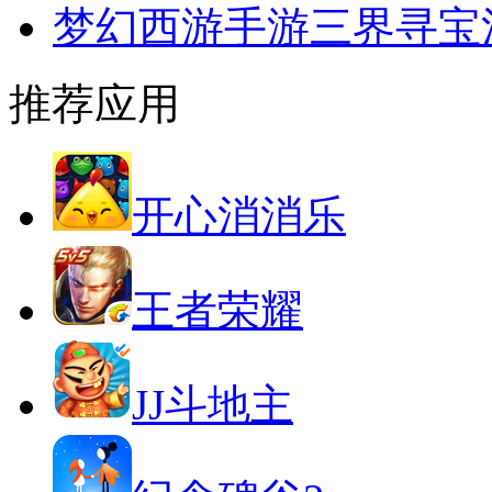
梦幻西游手游三界寻宝
推荐应用
开心消消乐
王者荣耀
JJ斗地主