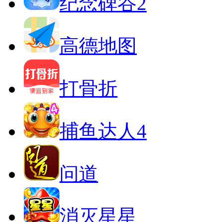
纪念碑谷2
高德地图
打骨折
捕鱼达人4
问道
消灭星星