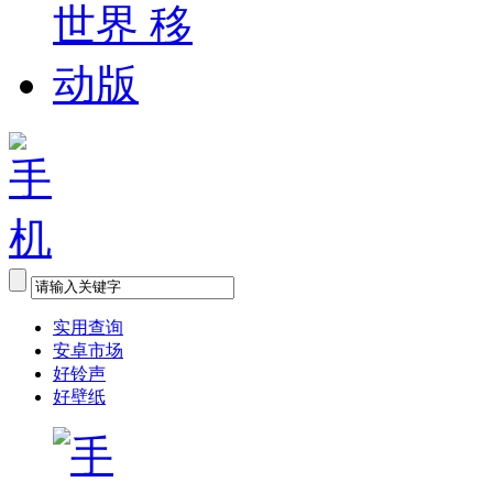
实用查询
安卓市场
好铃声
好壁纸