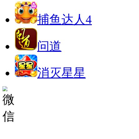
捕鱼达人4
问道
消灭星星