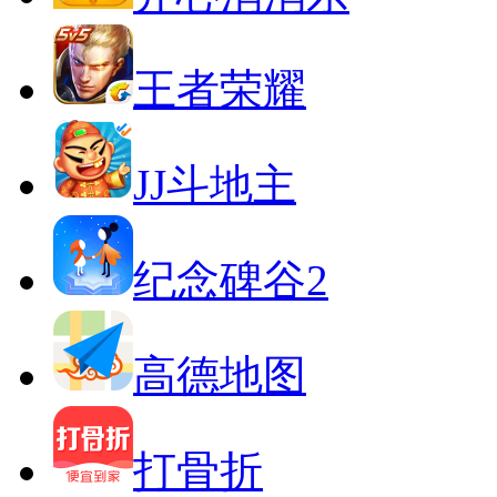
王者荣耀
JJ斗地主
纪念碑谷2
高德地图
打骨折