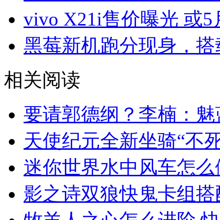
vivo X21i售价曝光 或
黑莓新机跑分现身，搭载
相关阅读
要请郭德纲？李楠：魅
天使纪元全新坐骑“不死
迷你世界水中风车怎么
影之诗双狼快鬼卡组搭