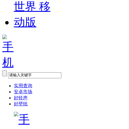
实用查询
安卓市场
好铃声
好壁纸