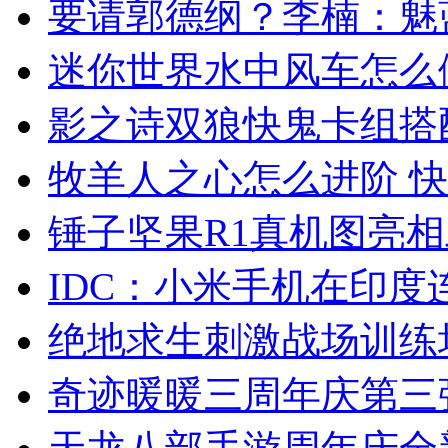
要请郭德纲？李楠：魅
迷你世界水中风车怎么
影之诗双狼快鬼卡组搭
牧羊人之心怎么进阶 
锤子坚果R1真机图亮
IDC：小米手机在印
绝地求生刺激战场训练
奇迹暖暖三周年庆第三