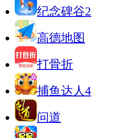
纪念碑谷2
高德地图
打骨折
捕鱼达人4
问道