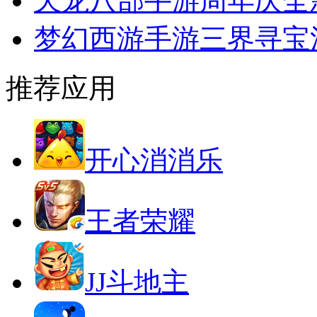
天龙八部手游周年庆全
梦幻西游手游三界寻宝
推荐应用
开心消消乐
王者荣耀
JJ斗地主