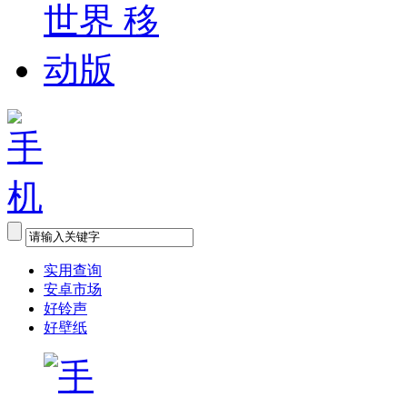
实用查询
安卓市场
好铃声
好壁纸