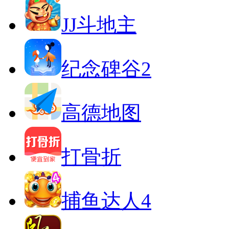
JJ斗地主
纪念碑谷2
高德地图
打骨折
捕鱼达人4