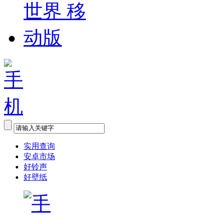
实用查询
安卓市场
好铃声
好壁纸