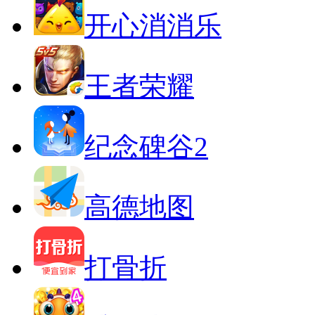
开心消消乐
王者荣耀
纪念碑谷2
高德地图
打骨折