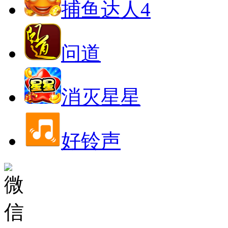
捕鱼达人4
问道
消灭星星
好铃声