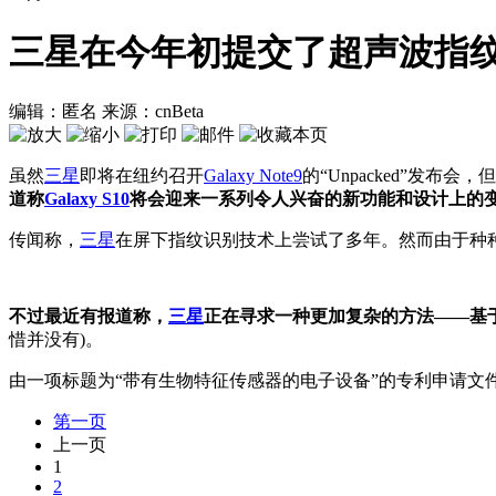
三星在今年初提交了超声波指
编辑：匿名
来源：cnBeta
虽然
三星
即将在纽约召开
Galaxy Note9
的“Unpacked”发布
道称
Galaxy S10
将会迎来一系列令人兴奋的新功能和设计上的
传闻称，
三星
在屏下指纹识别技术上尝试了多年。然而由于种
不过最近有报道称，
三星
正在寻求一种更加复杂的方法——基
惜并没有)。
由一项标题为“带有生物特征传感器的电子设备”的专利申请文
第一页
上一页
1
2