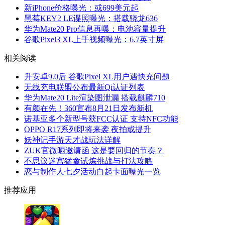
新iPhone价格曝光：或699美元起
黑莓KEY2 LE谍照曝光：搭载骁龙636
华为Mate20 Pro信息再曝：电池容量提升
谷歌Pixel3 XL上手视频曝光：6.7英寸屏
相关阅读
升安卓9.0后 谷歌Pixel XL用户遇快充问题
无线充电联盟公布最新Qi认证列表
华为Mate20 Lite渲染图泄漏 搭载麒麟710
有颜在先！360宣布8月21日发布新机
诺基亚多个新型号获FCC认证 支持NFC功能
OPPO R17系列即将来袭 夜拍或提升
妖神记手游天才战玩法详解
ZUK官微晒邀请函 这是要回归的节奏？
不思议迷宫猛禽试炼挑战与打法攻略
恋与制作人七夕活动白起卡面曝光一览
推荐应用