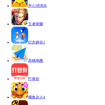
开心消消乐
王者荣耀
纪念碑谷2
高德地图
打骨折
捕鱼达人4