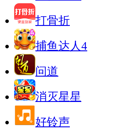
打骨折
捕鱼达人4
问道
消灭星星
好铃声