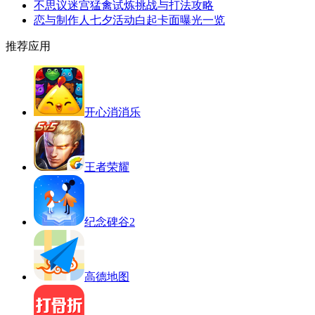
不思议迷宫猛禽试炼挑战与打法攻略
恋与制作人七夕活动白起卡面曝光一览
推荐应用
开心消消乐
王者荣耀
纪念碑谷2
高德地图