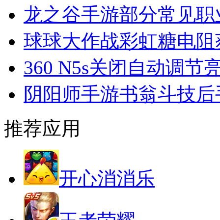
龙之谷手游部分常见职
球球大作战彩虹糖电阻
360 N5s关闭自动调节
阴阳师手游书翁斗技后
推荐应用
开心消消乐