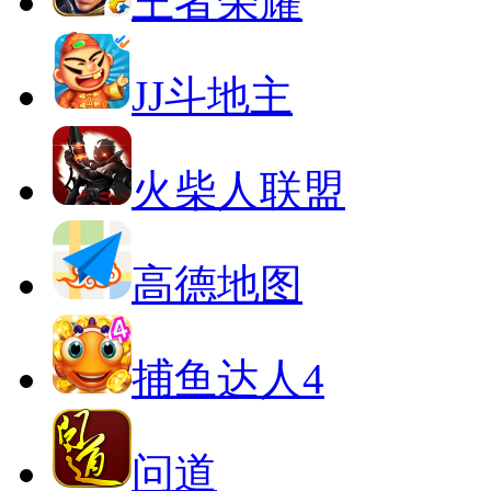
王者荣耀
JJ斗地主
火柴人联盟
高德地图
捕鱼达人4
问道