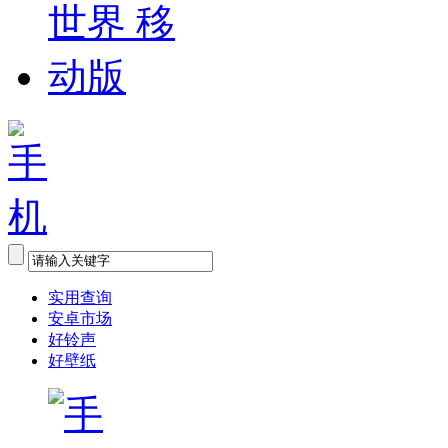
实用查询
安卓市场
好铃声
好壁纸