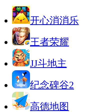
开心消消乐
王者荣耀
JJ斗地主
纪念碑谷2
高德地图