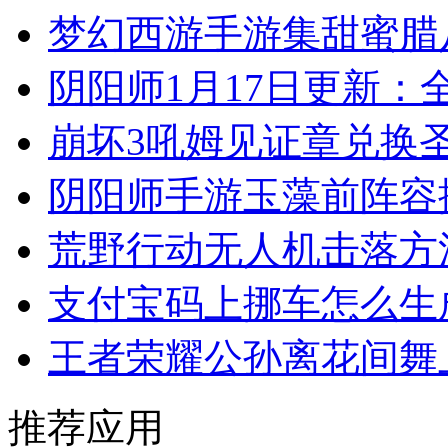
梦幻西游手游集甜蜜腊
阴阳师1月17日更新：
崩坏3吼姆见证章兑换
阴阳师手游玉藻前阵容
荒野行动无人机击落方
支付宝码上挪车怎么生
王者荣耀公孙离花间舞
推荐应用