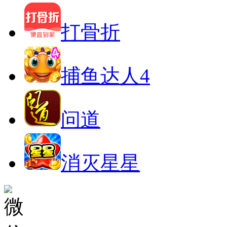
打骨折
捕鱼达人4
问道
消灭星星