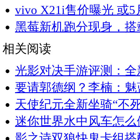
vivo X21i售价曝光 或
黑莓新机跑分现身，搭载
相关阅读
光影对决手游评测：全
要请郭德纲？李楠：魅
天使纪元全新坐骑“不死
迷你世界水中风车怎么
影之诗双狼快鬼卡组搭