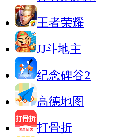
王者荣耀
JJ斗地主
纪念碑谷2
高德地图
打骨折