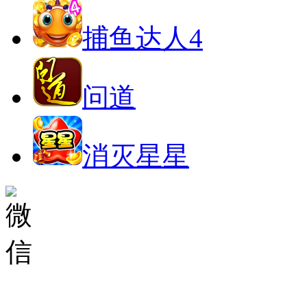
捕鱼达人4
问道
消灭星星