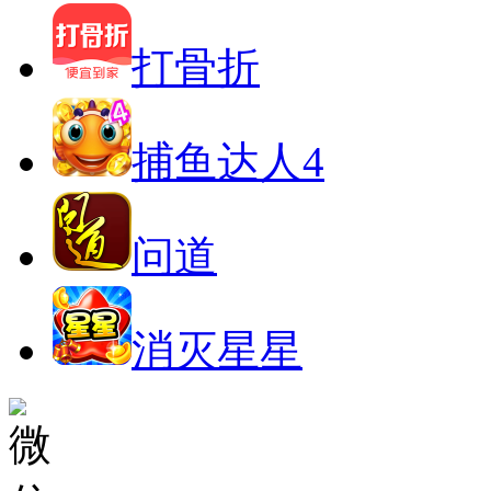
打骨折
捕鱼达人4
问道
消灭星星