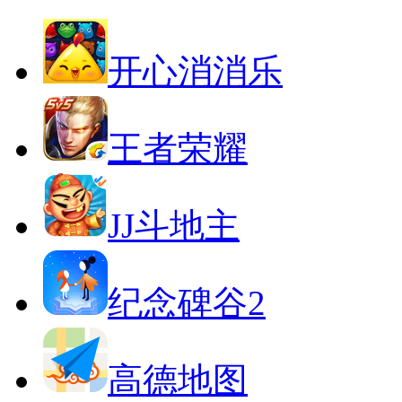
开心消消乐
王者荣耀
JJ斗地主
纪念碑谷2
高德地图