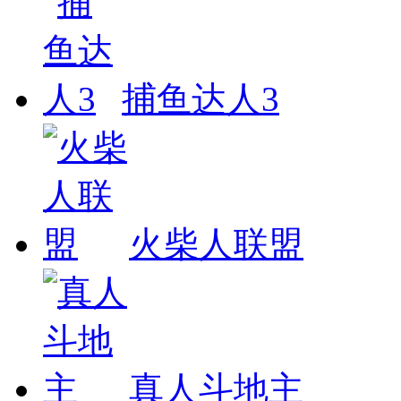
捕鱼达人3
火柴人联盟
真人斗地主