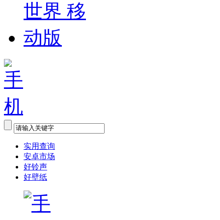
实用查询
安卓市场
好铃声
好壁纸