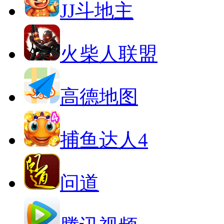
JJ斗地主
火柴人联盟
高德地图
捕鱼达人4
问道