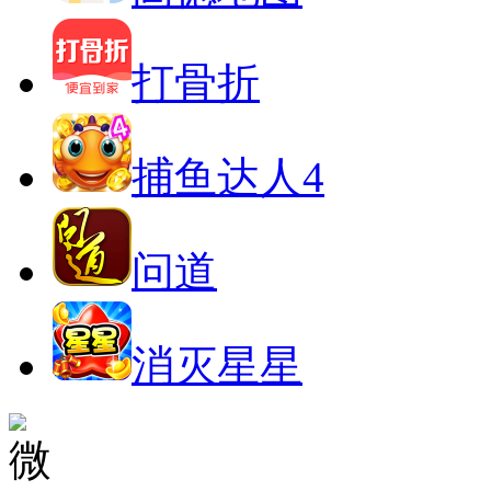
打骨折
捕鱼达人4
问道
消灭星星