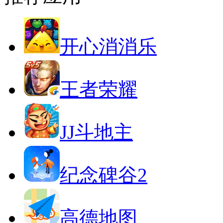
开心消消乐
王者荣耀
JJ斗地主
纪念碑谷2
高德地图