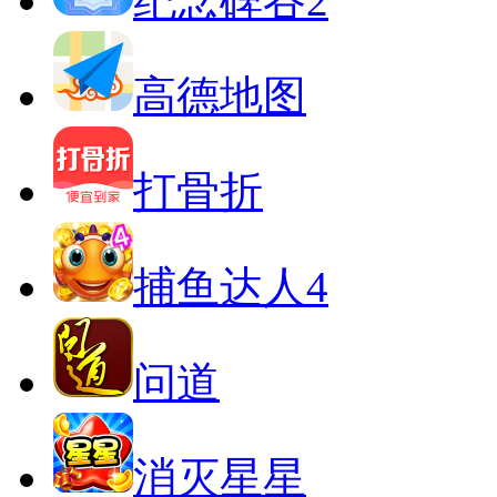
纪念碑谷2
高德地图
打骨折
捕鱼达人4
问道
消灭星星