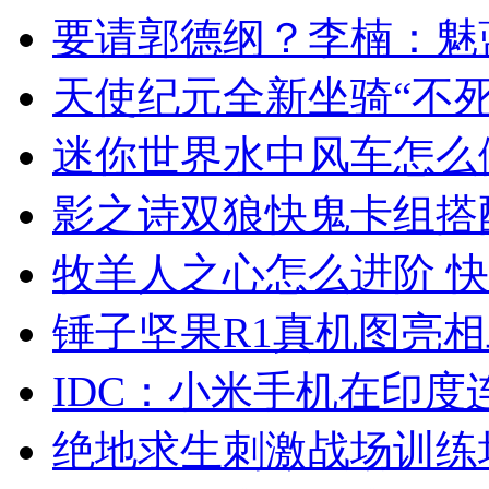
要请郭德纲？李楠：魅
天使纪元全新坐骑“不死
迷你世界水中风车怎么
影之诗双狼快鬼卡组搭
牧羊人之心怎么进阶 
锤子坚果R1真机图亮
IDC：小米手机在印
绝地求生刺激战场训练