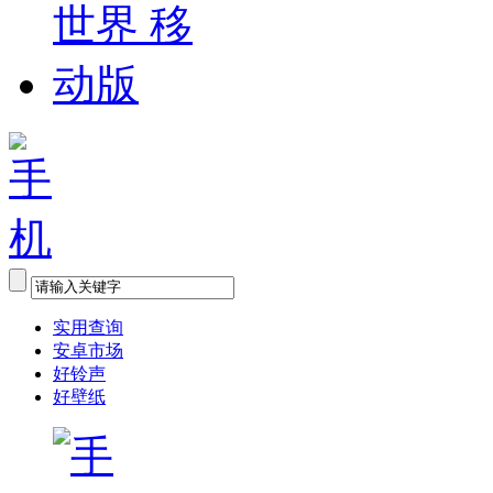
实用查询
安卓市场
好铃声
好壁纸