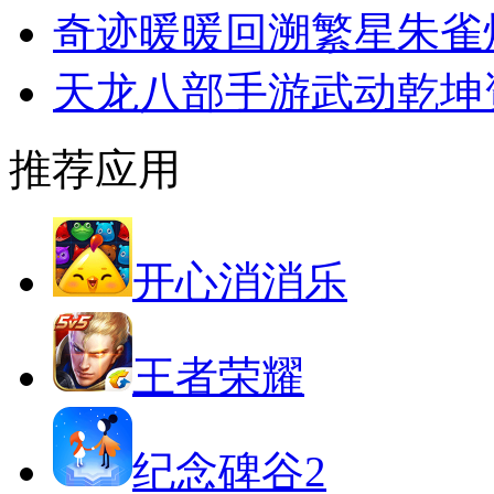
奇迹暖暖回溯繁星朱雀
天龙八部手游武动乾坤
推荐应用
开心消消乐
王者荣耀
纪念碑谷2