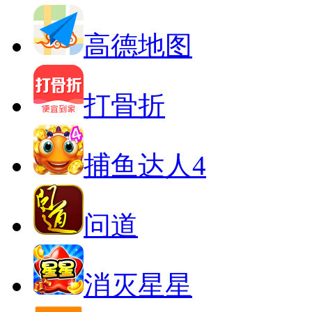
高德地图
打骨折
捕鱼达人4
问道
消灭星星