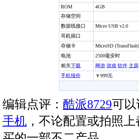
ROM
4GB
存储空间
数据线接口
Micro USB v2.0
耳机插口
存储卡
MicroSD (TransFla
电池
2500毫安时
相关
下载
网游
游戏
软件
主题
手机报价
￥999元
编辑点评：
酷派
8729
可以
手机
，不论配置或拍照上
买的一部不二产品。