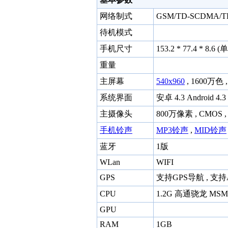
网络制式
GSM/TD-SCDMA/T
待机模式
手机尺寸
153.2 * 77.4 * 8.6
重量
主屏幕
540x960
, 1600万色 
系统界面
安卓 4.3 Android 4.3
主摄像头
800万像素 , CMOS
手机铃声
MP3铃声
,
MID铃声
蓝牙
1版
WLan
WIFI
GPS
支持GPS导航 , 支持
CPU
1.2G 高通骁龙 MSM
GPU
RAM
1GB