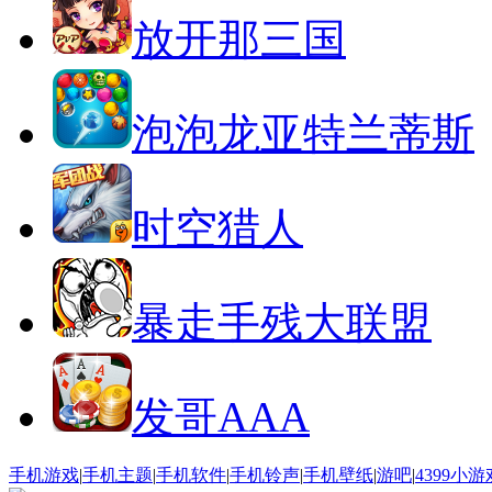
放开那三国
泡泡龙亚特兰蒂斯
时空猎人
暴走手残大联盟
发哥AAA
手机游戏
|
手机主题
|
手机软件
|
手机铃声
|
手机壁纸
|
游吧
|
4399小游