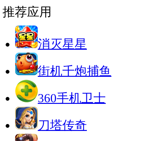
推荐应用
消灭星星
街机千炮捕鱼
360手机卫士
刀塔传奇