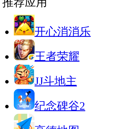
推荐应用
开心消消乐
王者荣耀
JJ斗地主
纪念碑谷2