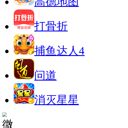
高德地图
打骨折
捕鱼达人4
问道
消灭星星