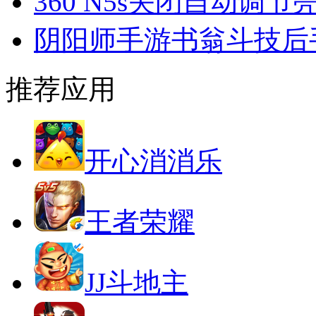
360 N5s关闭自动调节
阴阳师手游书翁斗技后
推荐应用
开心消消乐
王者荣耀
JJ斗地主