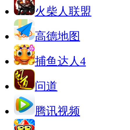
火柴人联盟
高德地图
捕鱼达人4
问道
腾讯视频