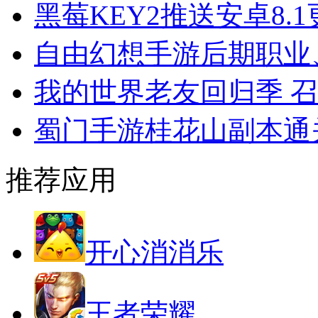
黑莓KEY2推送安卓8.
自由幻想手游后期职业
我的世界老友回归季 
蜀门手游桂花山副本通
推荐应用
开心消消乐
王者荣耀