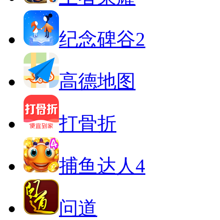
纪念碑谷2
高德地图
打骨折
捕鱼达人4
问道