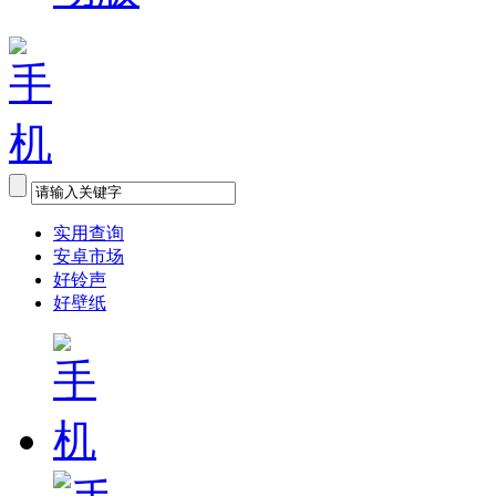
实用查询
安卓市场
好铃声
好壁纸