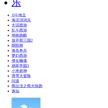
JJ斗地主
海滨消消乐
大话西游
乱斗西游
地铁跑酷
放开那三国2
阴阳师
海岛奇兵
梦幻西游
倩女幽魂
崩坏学园3
小米超神
滑雪大冒险
问道
熊出没之熊大快跑
诛仙