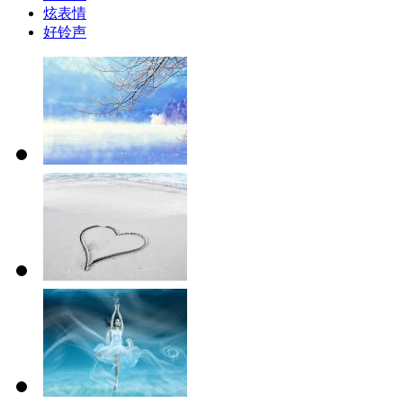
炫表情
好铃声