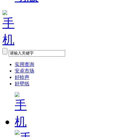
实用查询
安卓市场
好铃声
好壁纸