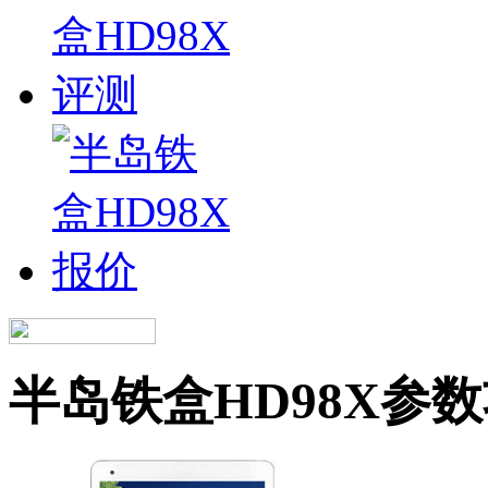
半岛铁盒HD98X参