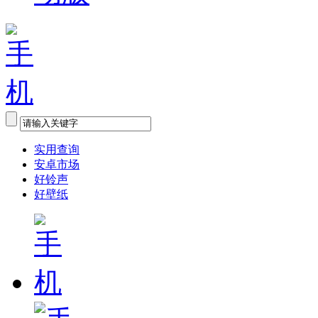
实用查询
安卓市场
好铃声
好壁纸