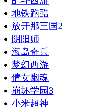
乱斗西游
地铁跑酷
放开那三国2
阴阳师
海岛奇兵
梦幻西游
倩女幽魂
崩坏学园3
小米超神