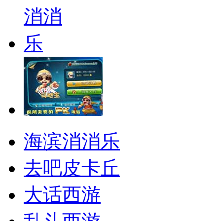
海滨消消乐
去吧皮卡丘
大话西游