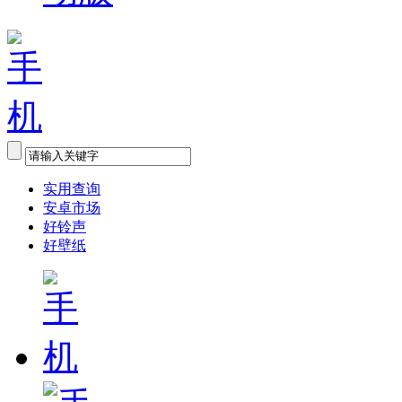
实用查询
安卓市场
好铃声
好壁纸