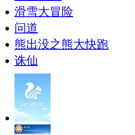
滑雪大冒险
问道
熊出没之熊大快跑
诛仙