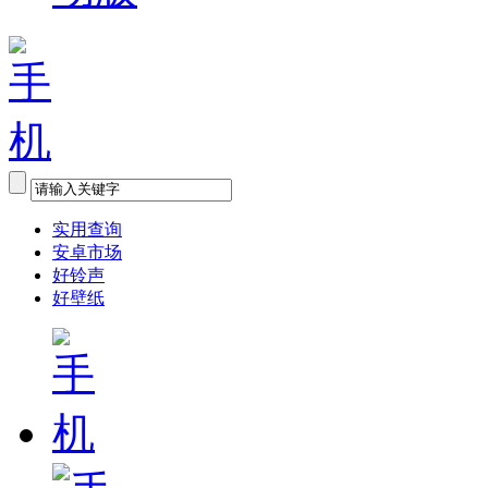
实用查询
安卓市场
好铃声
好壁纸