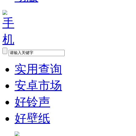
实用查询
安卓市场
好铃声
好壁纸