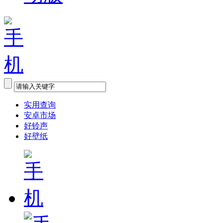
实用查询
安卓市场
好铃声
好壁纸